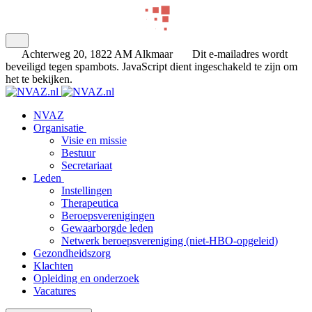
Achterweg 20, 1822 AM Alkmaar
Dit e-mailadres wordt
beveiligd tegen spambots. JavaScript dient ingeschakeld te zijn om
het te bekijken.
NVAZ
Organisatie
Visie en missie
Bestuur
Secretariaat
Leden
Instellingen
Therapeutica
Beroepsverenigingen
Gewaarborgde leden
Netwerk beroepsvereniging (niet-HBO-opgeleid)
Gezondheidszorg
Klachten
Opleiding en onderzoek
Vacatures