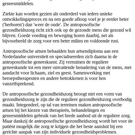
geneesmiddelen.
Ziekte kan worden gezien als onderdeel van ieders unieke
ontwikkelingsproces en na een goede afloop voel je je eerder beter
('herboren') dan 'weer de oude'. De antroposofische
gezondheidszorg richt zich ook op de gezonde mens die gezond wil
blijven. Goede voeding en beweging horen daarbij, net als
bijvoorbeeld de zorg voor een beter milieu en voldoende rust.
Antroposofische artsen behaalden hun artsendiploma aan een
Nederlandse universiteit en specialiseerden zich daarna in de
antroposofische geneeskunst. Zij verruimen de reguliere
geneeskunde tot een meer omvattende benadering van de mens, met
aandacht voor lichaam, ziel en geest. Samenwerking met
beroepstherapeuten en andere betrokkenen is voor hen
vanzelfsprekend.
De antroposofische gezondheidszorg beoogt niet een vorm van
gezondheidszorg te zijn die de reguliere gezondheidszorg overbodig
maakt. Integendeel, op tal van terreinen maken antroposofische
artsen bij het kiezen van therapieën, behandelingen en
geneesmiddelen gebruik van het brede aanbod uit de reguliere zorg.
Maar dankzij de antroposofische gezondheidszorg wordt het voor de
patiënt mogelijk die zorg te krijgen die het beste aansluit bij een
gerichte aanpak van zijn individuele gezondheidsproblemen.