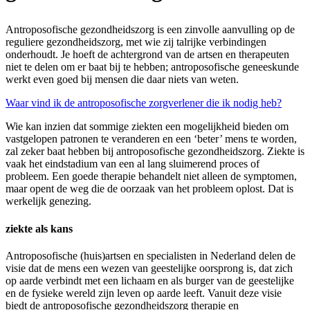
Antroposofische gezondheidszorg is een zinvolle aanvulling op de
reguliere gezondheidszorg, met wie zij talrijke verbindingen
onderhoudt. Je hoeft de achtergrond van de artsen en therapeuten
niet te delen om er baat bij te hebben; antroposofische geneeskunde
werkt even goed bij mensen die daar niets van weten.
Waar vind ik de antroposofische zorgverlener die ik nodig heb?
Wie kan inzien dat sommige ziekten een mogelijkheid bieden om
vastgelopen patronen te veranderen en een ‘beter’ mens te worden,
zal zeker baat hebben bij antroposofische gezondheidszorg. Ziekte is
vaak het eindstadium van een al lang sluimerend proces of
probleem. Een goede therapie behandelt niet alleen de symptomen,
maar opent de weg die de oorzaak van het probleem oplost. Dat is
werkelijk genezing.
ziekte als kans
Antroposofische (huis)artsen en specialisten in Nederland delen de
visie dat de mens een wezen van geestelijke oorsprong is, dat zich
op aarde verbindt met een lichaam en als burger van de geestelijke
en de fysieke wereld zijn leven op aarde leeft. Vanuit deze visie
biedt de antroposofische gezondheidszorg therapie en