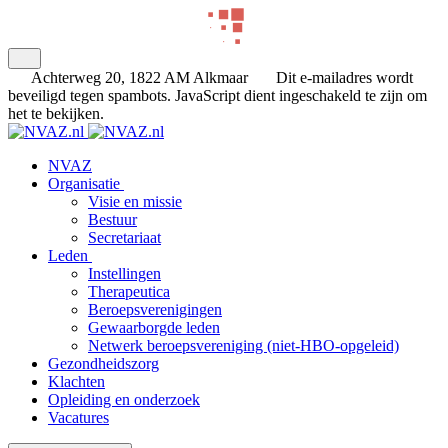
Achterweg 20, 1822 AM Alkmaar
Dit e-mailadres wordt
beveiligd tegen spambots. JavaScript dient ingeschakeld te zijn om
het te bekijken.
NVAZ
Organisatie
Visie en missie
Bestuur
Secretariaat
Leden
Instellingen
Therapeutica
Beroepsverenigingen
Gewaarborgde leden
Netwerk beroepsvereniging (niet-HBO-opgeleid)
Gezondheidszorg
Klachten
Opleiding en onderzoek
Vacatures