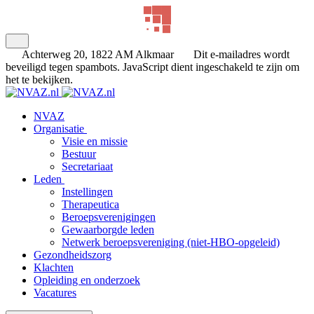
Achterweg 20, 1822 AM Alkmaar
Dit e-mailadres wordt
beveiligd tegen spambots. JavaScript dient ingeschakeld te zijn om
het te bekijken.
NVAZ
Organisatie
Visie en missie
Bestuur
Secretariaat
Leden
Instellingen
Therapeutica
Beroepsverenigingen
Gewaarborgde leden
Netwerk beroepsvereniging (niet-HBO-opgeleid)
Gezondheidszorg
Klachten
Opleiding en onderzoek
Vacatures