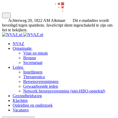
Achterweg 20, 1822 AM Alkmaar
Dit e-mailadres wordt
beveiligd tegen spambots. JavaScript dient ingeschakeld te zijn om
het te bekijken.
NVAZ
Organisatie
Visie en missie
Bestuur
Secretariaat
Leden
Instellingen
Therapeutica
Beroepsverenigingen
Gewaarborgde leden
Netwerk beroepsvereniging (niet-HBO-opgeleid)
Gezondheidszorg
Klachten
Opleiding en onderzoek
Vacatures